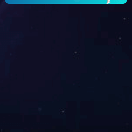
版权所有 九游体育（中国）官方网站 苏公网安备 32070602010040号
苏ICP备09099453号-1
星空官方网站
|
开云·体育 （kaiyun）官方网站_kaiyun sport
|
开云电子官方网站_开云(中国)
|
多宝网页版登录入口_多宝（中国）
|
开云直播nba_开云（中国）
|
九游电子_九游(中国)
|
米兰体育
|
九游注册大厅
|
开云网页版_kaiyun开云(中国)
|
星空官方网站
|
开云·体育 （kaiyun）官方网站_kaiyun sport
|
开云电子官方网站_开云(中国)
|
多宝网页版登录入口_多宝（中国）
|
开云直播nba_开云（中国）
|