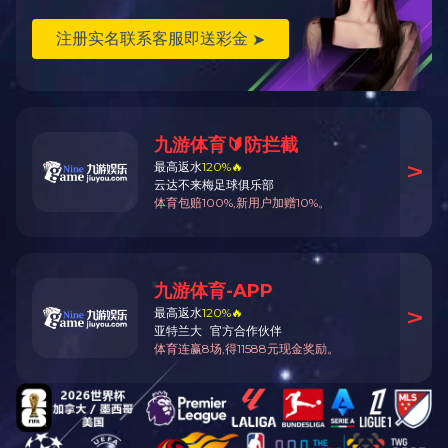
运动控制
-
单片集成电路
-
栅驱动集成电路
相关产品
JR2101系列栅驱动集成电路
JR2103系列栅驱动集成电路