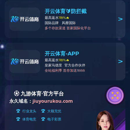
九游体育（中国）官方网站是特大型国有重要骨干九游体育（中
国）官方网站中国船舶集团有限公司下属国有控股公司，中国海