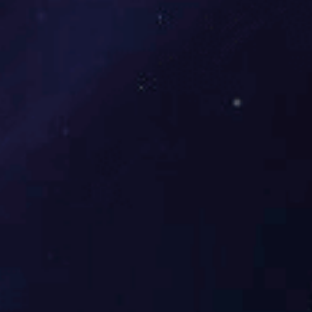
【智领深蓝】当中考与苏超相遇，杰瑞科技硬核护航！
六月中旬的连云港，城市脉搏跳动着双重热情——7.4万名中考生
执笔书写青春答卷，运动员绿茵场上激情燃动。当中考与苏...
2025-06-11
高考结束，杰瑞智慧交通“满”分！