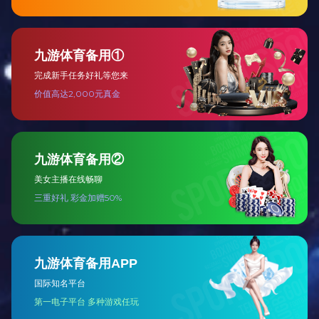
新闻资讯
News