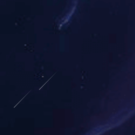
在实地参观中华药港党建联盟展示馆后，连云
红”、“聚星火”、“忆峥嵘”等8项特色活动后
级党组织委员们与青年党员在联盟阵地碰撞思想火