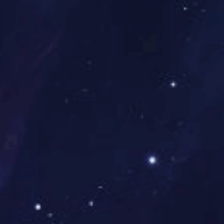
港市人才服务中心与公司的党员们对联盟中心‘党建引领、助企发
，就党建联盟中心的议事章程及组织架构进行深度学习，全面了解了
花、交流工作经验，传播党建与人才服务“金点子”。