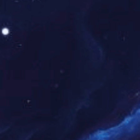
此次党建联动，不仅学习先进的党建工作理念，搭建双向沟通的
九游体育（中国）官方网站人才的福利申报、能力发展、团队建
服务“快进键”，为公司的人资发展解忧纾困。