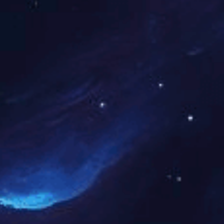
一流党建促进一流发展。下一步，九游 SP
分发挥双方党组织政治优势和组织优势，有力推