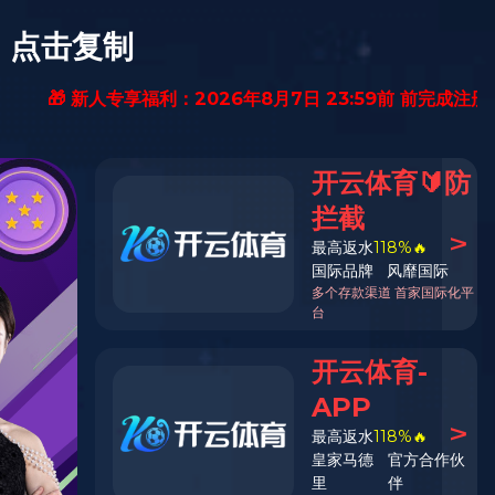
NEWS
九游 SPORTS
EN
JOB