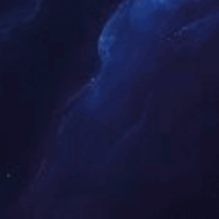
ORTS将与市人才服务中心互通成效、教学相长。以党建为媒，
进完成公司高质发展、科技创新、数智制造等重大任务，为产业