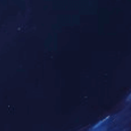
展’的目标定位有了更深刻的认知。体验了“党旗
党建联盟工作互动机制及人才培养发展思路。双方各