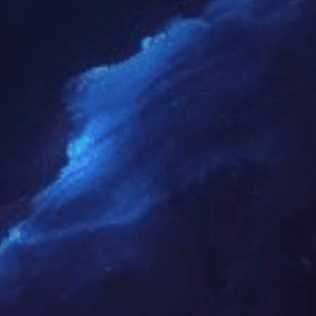
交流平台，更着眼消除党组织发展所遇到的有形坚
设等难题，化解从碎片治理、被动治理、突击治理