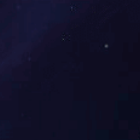
党恩
三中全会精神学习
产品布局
资讯动态
九游 
运动控制
九游体育（中国）官方网站动态
人才理