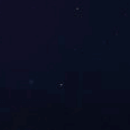
电源
宣传视频
人才发
机电工程
招标采购
人才招
智慧城市
党建文化
智能交通
智慧港口
040号