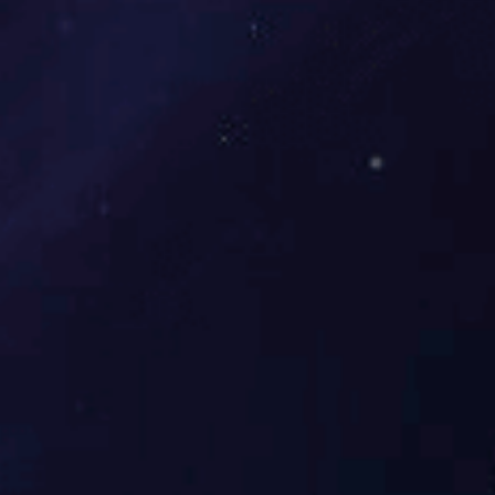
CZ102系列操控设备