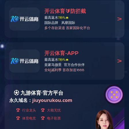
九游电子_九游(中国)
|
米兰体育
|
九游注册大厅
|
开云网页版_kaiyun开云(中国)
|
QCZ系列轨迹球
特点：滚球滚动带动屏幕指针移动，实现观瞄任务操
控。
A. 采用手腕操控；
B. 开关带发光环；
C. 滚球带LED发光环；
D. 1路USB2.0，1路RS422输出。