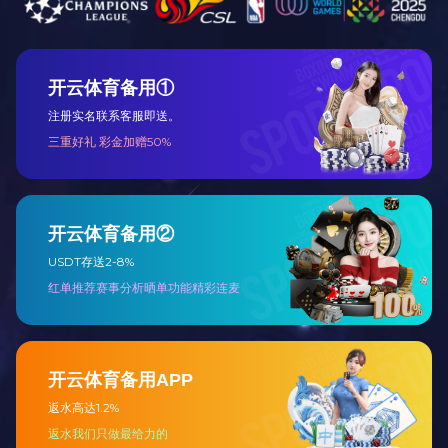
CT1240系列操控设备