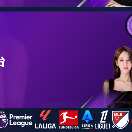
操纵杆
特点：多冗余设计，环境适应性好，
A. 两轴模拟量，五冗余输出；