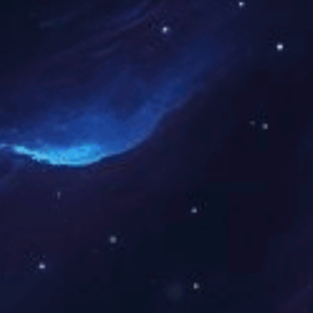
400-808-1716
服务热线：
0518-85981799
江苏省连云港市圣湖路18号
关于九游 SPORTS
九游体育（中国）官方网站简介