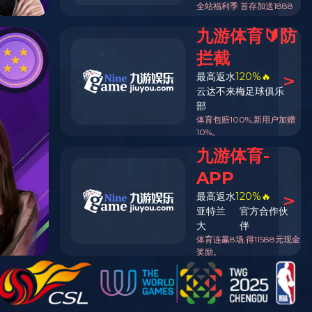
可靠性高，寿命长，适用于潜艇驾驶环境。