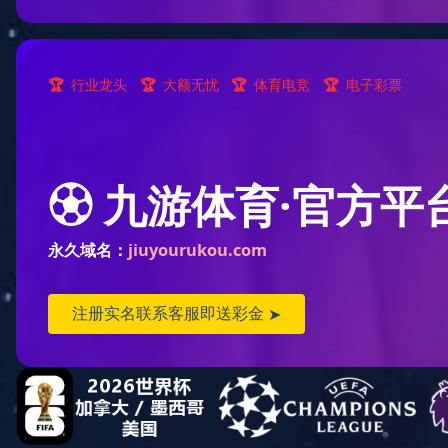
|
开云电子官方网站_开云(中国)
|
多宝网页版登录入口_多宝（中国）
|
开云直播nba_开云（中国）
|
九游电子_九游(中国)
|
米兰体育
|
九游注册大厅
|
开云网页版_kaiyun开云(中国)
|
JSCZ770系列舰艇用驾驶