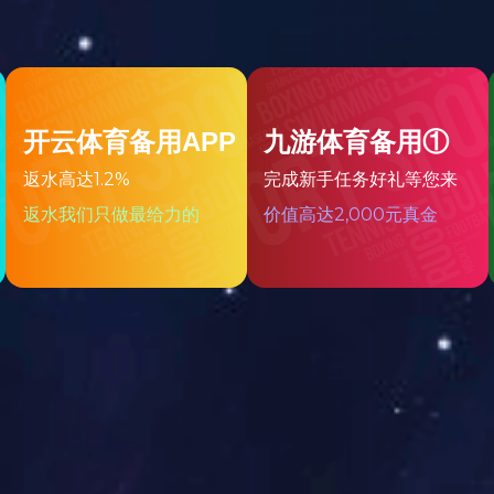
B. 两轴操控可在任意位置停驻；
C. 0°位置有机械手感，28°触发开关
D. 面板LED氛围灯；
金属球面密封设计。
备