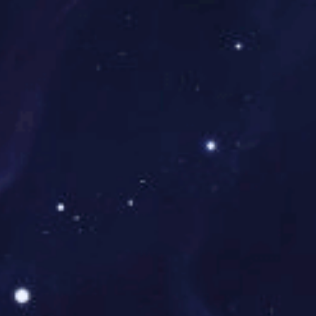
DST系列两栖战车用驾驶操纵杆
CT2770系列主车钟