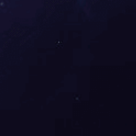
SPORTS
念