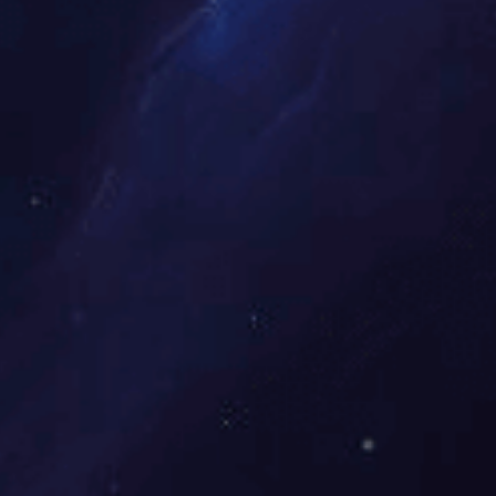
返回列表
产品布局
资讯动态
九游 
运动控制
九游体育（中国）官方网站动态
人才理