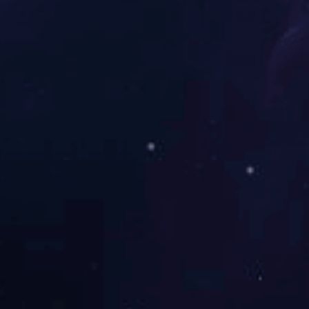
九游体育（中国）官方网站文化
九游体育（中国）官方网站荣誉
九游体育（中国）官方网站资质
科技研发
联系九游 SPORTS
版权所有 九游体育（中国）官方网站 苏公网安备 32070602010
苏ICP备09099453号-1
星空官方网站
|
开云·体育 （kaiyun）官方网站_kaiyun sport
|
开云电子官方网站_开云(中国)
|
多宝网页版登录入口_多宝（中国）
|
开云直播nba_开云（中国）
|
九游电子_九游(中国)
|