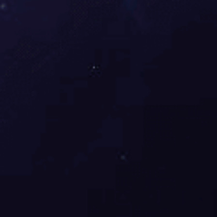
SPORTS
念