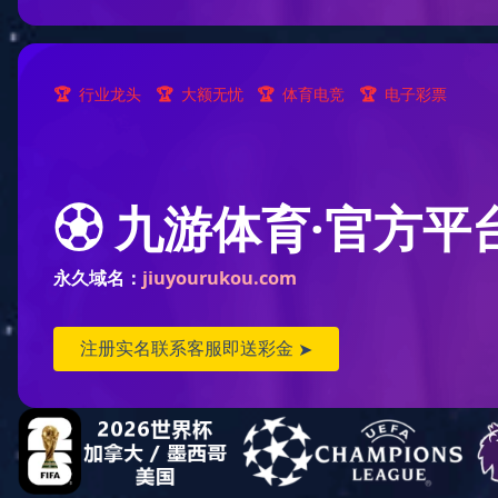
|
开云电子官方网站_开云(中国)
|
多宝网页版登录入口_多宝（中国）
|
开云直播nba_开云（中国）
|
九游电子_九游(中国)
|
米兰体育
|
九游注册大厅
|
开云网页版_kaiyun开云(中国)
|
JR-CKT-4B型人机平台系统