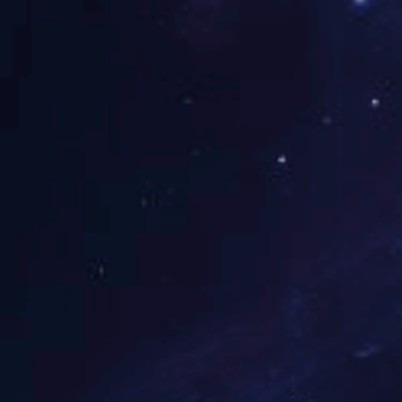
JR-CKT-4D33-DM型人机平台系统
产品手册
产品详细内容请见
《机电工程分册》