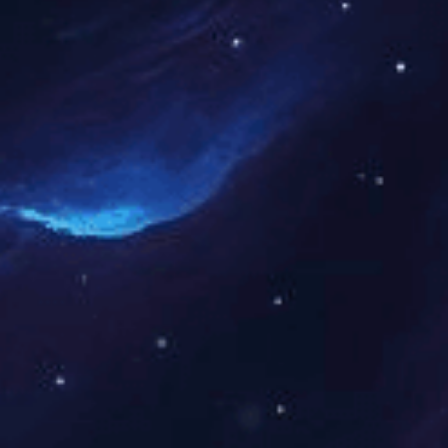
400-808-1716
服务热线：
0518-85981799
江苏省连云港市圣湖路18号
关于九游 SPORTS
九游体育（中国）官方网站简介