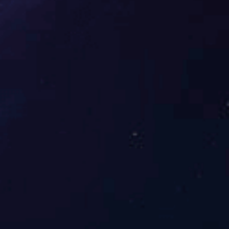
电源
宣传视频
人才发
机电工程
招标采购
人才招
智慧城市
党建文化
智能交通
智慧港口
040号