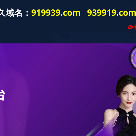
关于九游 SPORTS
PRODUCT
ABOUT
运动控制