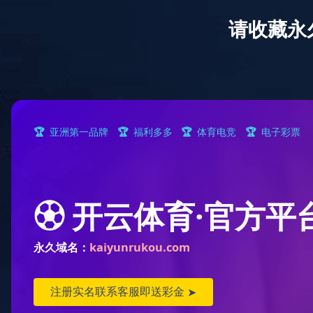
星空官方网站
|
开云·体育 （kaiyun）官方网站_kaiyun sport
|
开云电子官方网站_开云(中国)
|
多宝网页版登录入口_多宝（中国）
|
开云直播nba_开云（中国）
|
九游电子_九游(中国)
|
米兰体育
|
九游注册大厅
|
开云网页版_kaiyun开云(中国)
|
产品布局
星空官方网站
|
开云·体育 （kaiyun）官方网站_kaiyun sport