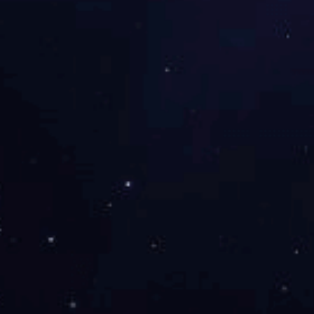
九游电子_九游(中国)
|
米兰体育
|
九游注册大厅
|
开云网页版_kaiyun开云(中国)
|
星空官方网站
|
开云·体育 （kaiyun）官方网站_kaiyun sport
|
开云电子官方网站_开云(中国)
|
多宝网页版登录入口_多宝（中国）
|
开云直播nba_开云（中国）
|
九游电子_九游(中国)
|
米兰体育
|
九游注册大厅
|
开云网页版_kaiyun开云(中国)
|
星空官方网站
|
开云·体育 （kaiyun）官方网站_kaiyun sport
|
开云电子官方网站_开云(中国)
|