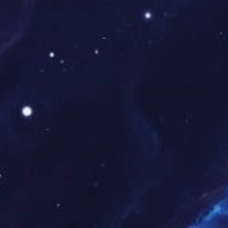
CY-R 型旋变测试仪
JWZ-642 型双速角位