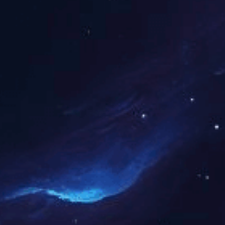
400-808-1716
服务热线：
0518-85981799
江苏省连云港市圣湖路18号
关于九游 SPORTS