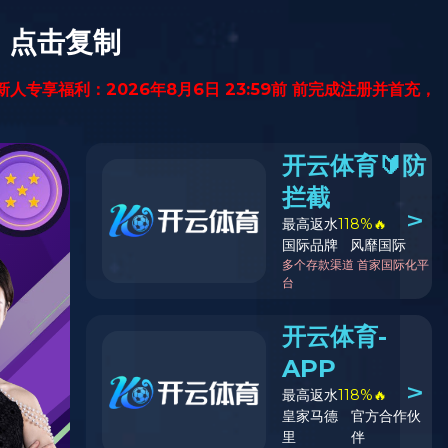
资讯动态
九游 SPORTS
EN
NEWS
JOB
测控设备