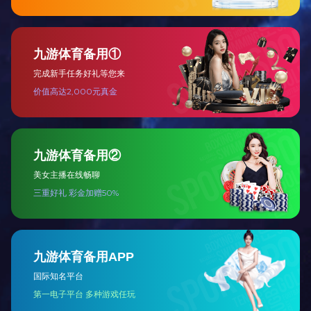
LJXF 系列信号发生器
YBY 系列信号发生器
MNCS-1 型全参数轴角模拟测试仪