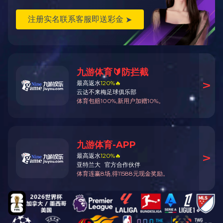
|
开云直播nba_开云（中国）
|
九游电子_九游(中国)
|
米兰体育
|
九游注册大厅
|
开云网页版_kaiyun开云(中国)
|
运动控制
-
测控设备
-
模拟器
相关产品