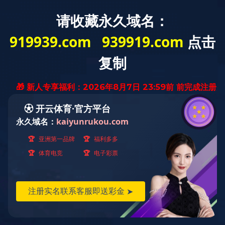
星空官方网站
|
开云·体育 （kaiyun）官方网站_kaiyun sport
|
开云电子官方网站_开云(中国)
|
多宝网页版登录入口_多宝（中国）
|
开云直播nba_开云（中国）
|
九游电子_九游(中国)
|
米兰体育
|
九游注册大厅
|
开云网页版_kaiyun开云(中国)
|
星空官方网站
|
开云·体育 （kaiyun）官方网站_kaiyun sport
|
开云电子官方网站_开云(中国)
|
多宝网页版登录入口_多宝（中国）
|
开云直播nba_开云（中国）
|