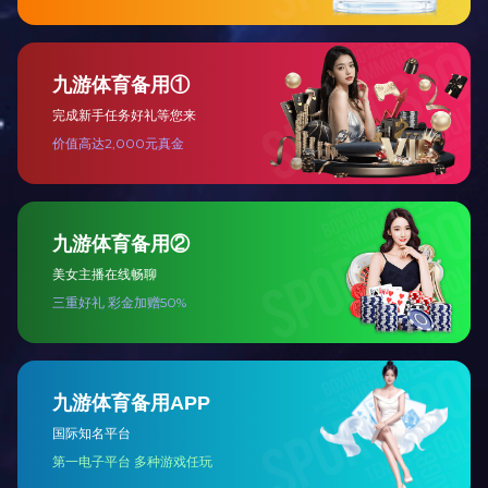
RD2S1200系列解算-数字转换集成电路
产品手册
产品详细内容请见
《运动测量与控制国产化手册》
返回列表