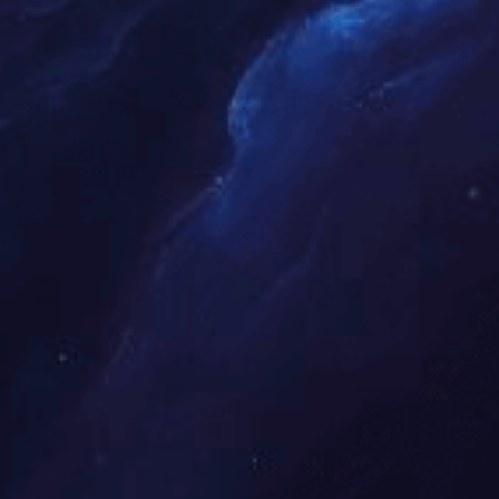
产品布局
资讯动态
九游 
运动控制
九游体育（中国）官方网站动态
人才理
电源
宣传视频
人才发