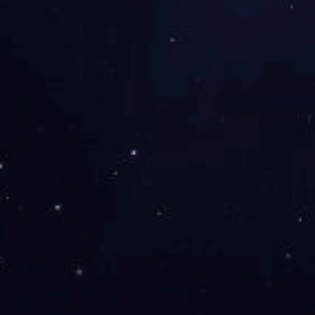
九游注册大厅
|
开云网页版_kaiyun开云(中国)
|
星空官方网站
|
开云·体育 （kaiyun）官方网站_kaiyun sport
|
开云电子官方网站_开云(中国)
|
多宝网页版登录入口_多宝（中国）
|
开云直播nba_开云（中国）
|
九游电子_九游(中国)
|
米兰体育
|
九游注册大厅
|
开云网页版_kaiyun开云(中国)
|
星空官方网站
|
开云·体育 （kaiyun）官方网站_kaiyun sport
|
开云电子官方网站_开云(中国)
|
多宝网页版登录入口_多宝（中国）
|
开云直播nba_开云（中国）
|