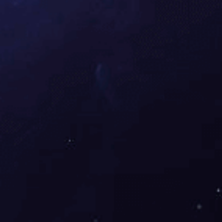
SPORTS
念
展