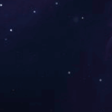
九游体育（中国）官方网站荣誉
九游体育（中国）官方网站资质
科技研发
联系九游 SPORTS
版权所有 九游体育（中国）官方网站 苏公网安备 32070602010
苏ICP备09099453号-1
星空官方网站
|
开云·体育 （kaiyun）官方网站_kaiyun sport
|
开云电子官方网站_开云(中国)
|
多宝网页版登录入口_多宝（中国）
|
开云直播nba_开云（中国）
|
九游电子_九游(中国)
|
米兰体育
|