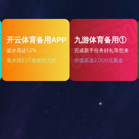
信号电压最大
16V
死区时间最大
150ns
原位替代美国
公司
MSK
MSK4201