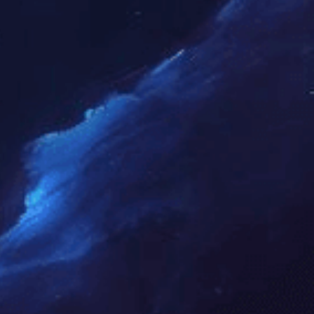
JR4300系列三相直流无刷电机驱动器
JR4361系列三相直流有刷电机驱动器