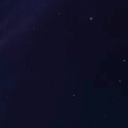
机电工程
招标采购
人才招
智慧城市
党建文化
智能交通
智慧港口
040号