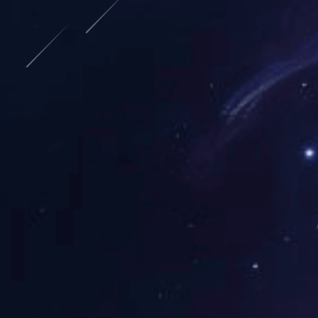
JR4201系列H桥直流有刷电机驱动器
产品手册
产品详细内容请见
《运动测量与控制国产化手册》