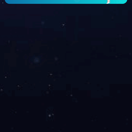
开云·体育 （kaiyun）官方网站_kaiyun sport
|
开云电子官方网站_开云(中国)
|
多宝网页版登录入口_多宝（中国）
|
开云直播nba_开云（中国）
|
九游电子_九游(中国)
|
米兰体育
|
九游注册大厅
|
开云网页版_kaiyun开云(中国)
|
星空官方网站
|
开云·体育 （kaiyun）官方网站_kaiyun sport
|
开云电子官方网站_开云(中国)
|
多宝网页版登录入口_多宝（中国）
|
开云直播nba_开云（中国）
|
九游电子_九游(中国)
|
米兰体育
|
九游注册大厅
|