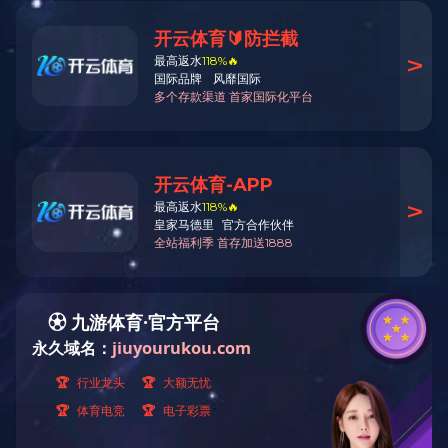
运动控制
电源
机电工程
智慧城市
智能交通
智慧港口
按分类查找：
同步/解算-数字系列
LVDT/RVDT-数字/直流电压系列
数字-同步/解算/正余弦系列
数字-线性旋变系列
电机驱动器