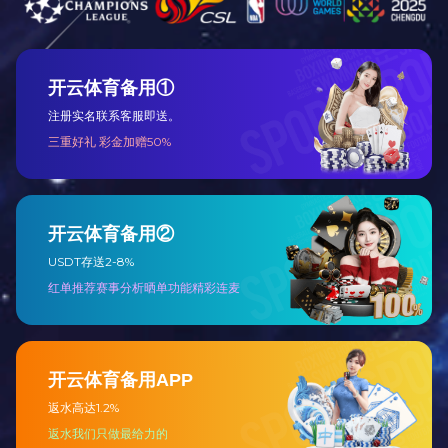
相关产品
DTM90 系列数字-正余弦转换器
DTM91 系列数字-正余弦转换器