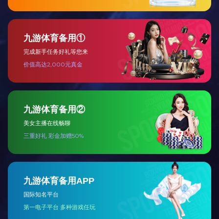
DS41、DR41、DTM41、DM 系列数字-同步/解算转...
产品手册
产品详细内容请见
《运动测量与控制国产化手册》