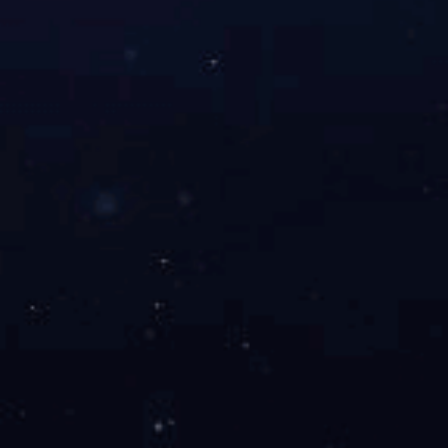
|
星空官方网站
|
开云·体育 （kaiyun）官方网站_kaiyun sport
|
开云电子官方网站_开云(中国)
|
多宝网页版登录入口_多宝（中国）
|
开云直播nba_开云（中国）
|
九游电子_九游(中国)
|
米兰体育
|
九游注册大厅
|
开云网页版_kaiyun开云(中国)
|
星空官方网站
|
开云·体育 （kaiyun）官方网站_kaiyun sport
|
开云电子官方网站_开云(中国)
|
多宝网页版登录入口_多宝（中国）
|
开云直播nba_开云（中国）
|
九游电子_九游(中国)
|
米兰体育