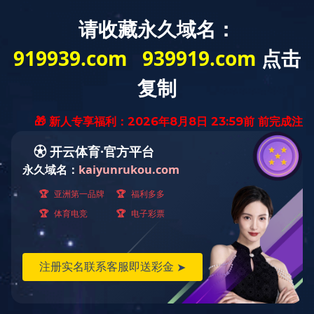
星空官方网站
|
开云·体育 （kaiyun）官方网站_kaiyun sport
|
开云电子官方网站_开云(中国)
|
多宝网页版登录入口_多宝（中国）
|
开云直播nba_开云（中国）
|
九游电子_九游(中国)
|
米兰体育
|
九游注册大厅
|
开云网页版_kaiyun开云(中国)
|
中光强航空障碍灯