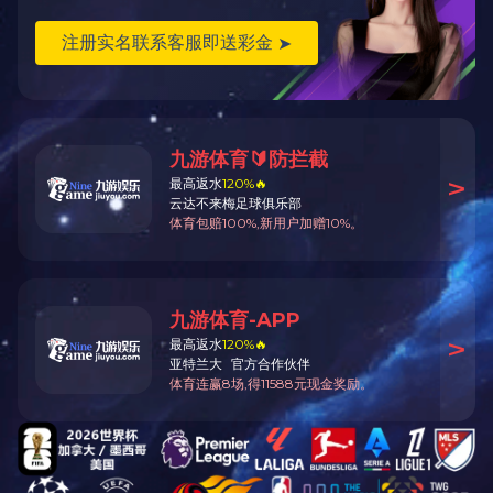
版权所有 九游体育（中国）官方网站 苏公网安备 32070602010040号
苏ICP备09099453号-1
星空官方网站
|
开云·体育 （kaiyun）官方网站_kaiyun sport
|
开云电子官方网站_开云(中国)
|
多宝网页版登录入口_多宝（中国）
|
开云直播nba_开云（中国）
|
九游电子_九游(中国)
|
米兰体育
|
九游注册大厅
|
开云网页版_kaiyun开云(中国)
|
星空官方网站
|
开云·体育 （kaiyun）官方网站_kaiyun sport
|
开云电子官方网站_开云(中国)
|
多宝网页版登录入口_多宝（中国）
|