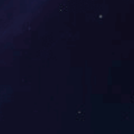
返回列表
上一篇：学习贯彻全会精神，凝聚奋
进磅礴力量 || 杰瑞电子研发中心党支
部积极开展二十届三中全会精神学习
下一篇：【大干四季度 冲刺保任务】
杰瑞科技党总支开展年底冲刺动员活
动
版权所有 九游体育（中国）官方网站 苏公网安备 32070602010040号
苏ICP备09099453号-1
星空官方网站
|