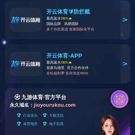
【大干四季度 冲刺保任务】杰瑞科
技党总支开展年底冲刺动员活动
来源：
发布时间：2024-10-28
近日，公司下属杰瑞科技党总支为打赢
2024年收官
战，全面完成公司年度工作目标，同时为2025年开好
局做准备，积极响应和贯彻“
大干四季度
冲刺保任
务
”的相关要求，开展“奋战100天 决胜2024 启航
2025”年底冲刺动员活动。
本次活动以
促进收款、压减两金、冲刺产品销
“