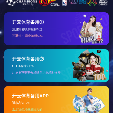
JRSWHI-20/60系列伺服驱动器