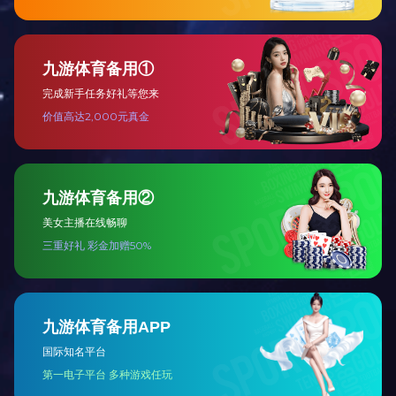
JRSGWHI系列
产品手册
产品详细内容请见
《运动测量与控制国产化手册》
返回列表