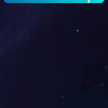
产品手册
产品详细内容请见
《运动测量与控制国产化手册》
返回列表
版权所有 九游体育（中国）官方网站 苏公网安备 32070602010040号
苏ICP备09099453号-1
星空官方网站
|
开云·体育 （kaiyun）官方网站_kaiyun sport
|
开云电子官方网站_开云(中国)
|
多宝网页版登录入口_多宝（中国）
|