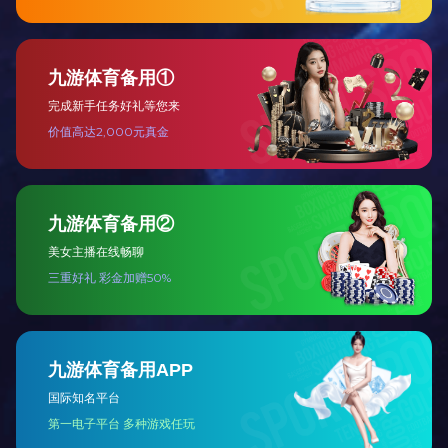
JRSGWHI系列