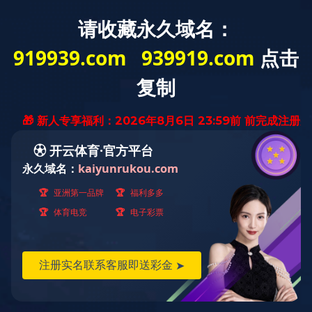
星空官方网站
|
开云·体育 （kaiyun）官方网站_kaiyun sport
|
开云电子官方网站_开云(中国)
|
多宝网页版登录入口_多宝（中国）
|
开云直播nba_开云（中国）
|
九游电子_九游(中国)
|
米兰体育
|
九游注册大厅
|
开云网页版_kaiyun开云(中国)
|
星空官方网站
|
开云·体育 （kaiyun）官方网站_kaiyun sport
|
开云电子官方网站_开云(中国)
|
多宝网页版登录入口_多宝（中国）
|
开云直播nba_开云（中国）
|